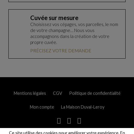
Cuvée sur mesure
Choisissez vos cépages, vos parcelles, le nom
de votre champagne… Nous vous
accompagnons dans la création de votre
propre cuvée.
PRÉCISEZ VOTRE DEMANDE
Mentions légales
CGV
Politique de confidentialité
Mon compte
La Maison Duval-Leroy
L'abus d'alcool est dangereux pour la santé, à consommer avec
Ce site utilise des cookies pour améliorer votre expérience. En