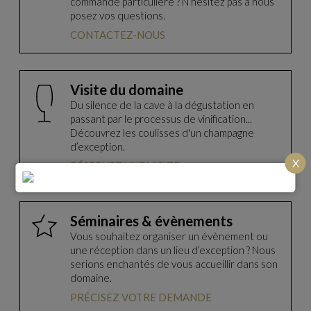
commande particulière ? N’hésitez pas à nous
posez vos questions.
CONTACTEZ-NOUS
Visite du domaine
Du silence de la cave à la dégustation en
passant par le processus de vinification...
Découvrez les coulisses d'un champagne
d’exception.
X
RÉSERVEZ UNE VISITE
Séminaires & évènements
Vous souhaitez organiser un évènement ou
une réception dans un lieu d’exception ? Nous
serions enchantés de vous accueillir dans son
domaine.
PRÉCISEZ VOTRE DEMANDE