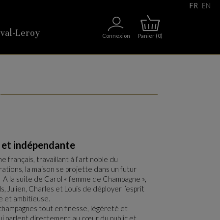
FR
EN
val-Leroy
Connexion
Panier
(0)
e et indépendante
 français, travaillant à l’art noble du
tions, la maison se projette dans un futur
. A la suite de Carol « femme de Champagne »,
ils, Julien, Charles et Louis de déployer l’esprit
e et ambitieuse.
champagnes tout en finesse, légèreté et
i parlent directement au cœur du public et