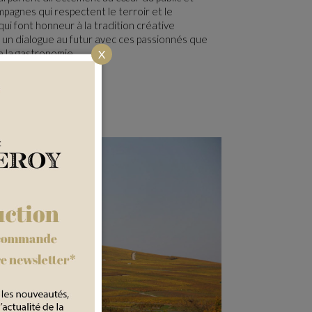
pagnes qui respectent le terroir et le
ui font honneur à la tradition créative
 un dialogue au futur avec ces passionnés que
 la gastronomie.
X