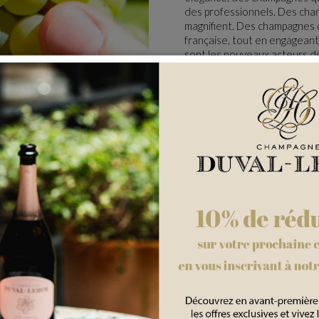
des professionnels. Des cham
magnifient. Des champagnes q
française, tout en engageant
sont les nouveaux acteurs de
rovisionnement à 40% en
eaux Chardonnays : c’est plus
l que nous protégeons et
ir la continuité du style
e la plus fine, les micro-
exité des terroirs.