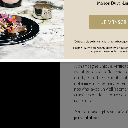
Une vinification uni
A champagne unique, vinificat
avant-gardiste, reflète notre
du style, il offre de petits vo
notamment la démarche parce
nos vins, avec un vieillisse
crayères ou dans notre salle
reconnue.
Pour en savoir plus sur la M
présentation
.