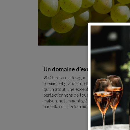
Un domaine d’exception
200 hectares de vigne exploités avec un app
premier et grand cru, dans la terre des plus b
qu’un atout, une exception, un trésor familia
perfectionnons de tous nos efforts pour garant
maison, notamment grâce à la méthode de zonag
parcellaires, seule à même d’exprimer la compl